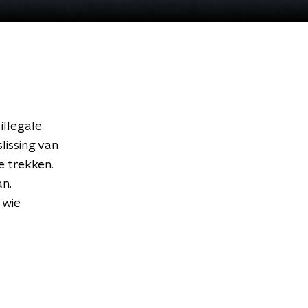
illegale
issing van
e trekken.
an.
 wie