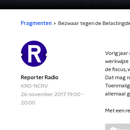
Fragmenten
Bezwaar tegen de Belastingdi
Vorig jaar
werkwijze 
de fiscus,
Reporter Radio
Dat mag ni
Toenmalig 
KRO-NCRV
allemaal g
26 november 2017 19:00 -
20:00
Met een re