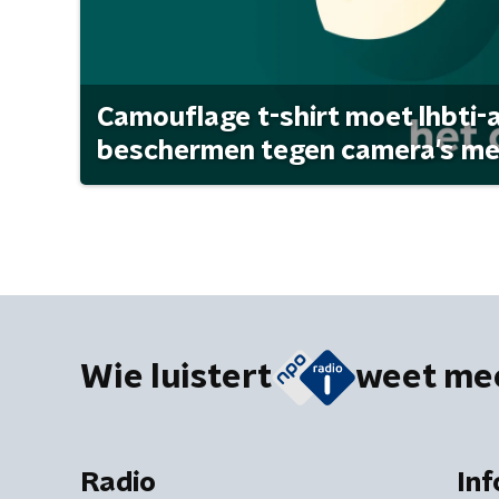
Camouflage t-shirt moet lhbti-
beschermen tegen camera's met 
Wie luistert
weet me
Radio
Inf