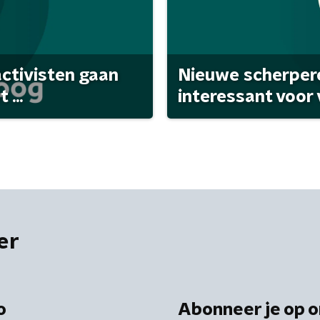
activisten gaan
Nieuwe scherpere
...
interessant voor
er
o
Abonneer je op o