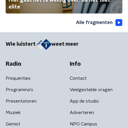
Hier gaat het te weinig over: de net-niet
elite
Alle fragmenten
Wie luistert
weet meer
Radio
Info
Frequenties
Contact
Programma's
Veelgestelde vragen
Presentatoren
App de studio
Muziek
Adverteren
Gemist
NPO Campus