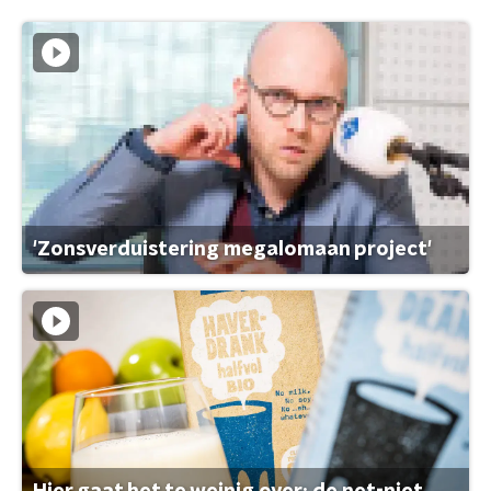
'Zonsverduistering megalomaan project'