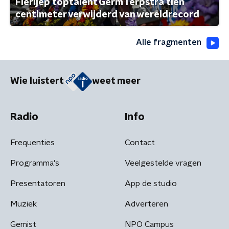
Fierljep toptalent Germ Terpstra tien
centimeter verwijderd van wereldrecord
Alle fragmenten
Wie luistert
weet meer
Radio
Info
Frequenties
Contact
Programma's
Veelgestelde vragen
Presentatoren
App de studio
Muziek
Adverteren
Gemist
NPO Campus