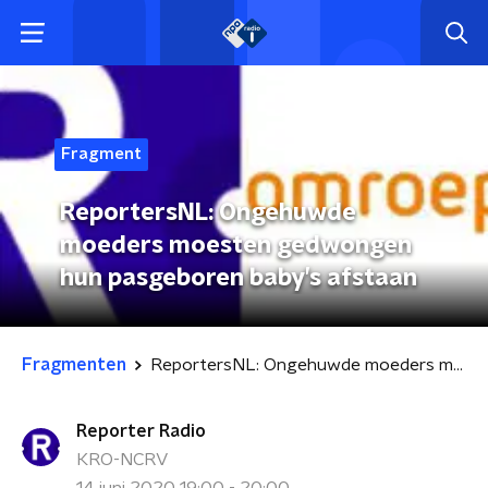
Fragment
ReportersNL: Ongehuwde
moeders moesten gedwongen
hun pasgeboren baby’s afstaan
Fragmenten
ReportersNL: Ongehuwde moeders moesten gedwongen hun pasgeboren baby’s afstaan
Reporter Radio
KRO-NCRV