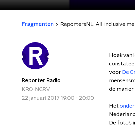
Fragmenten
ReportersNL: All-inclusive m
Hoek van H
constateer
voor
De G
Reporter Radio
mensensmok
de manier
KRO-NCRV
22 januari 2017 19:00 - 20:00
Het
onder
Nederlan
De foto's 