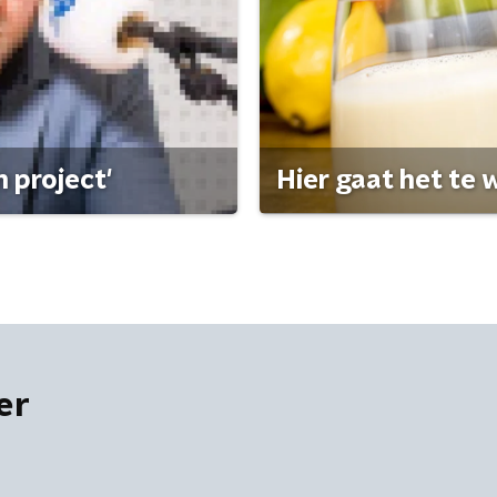
 project'
Hier gaat het te w
er