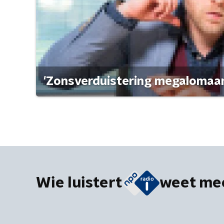
'Zonsverduistering megalomaan
Wie luistert
weet me