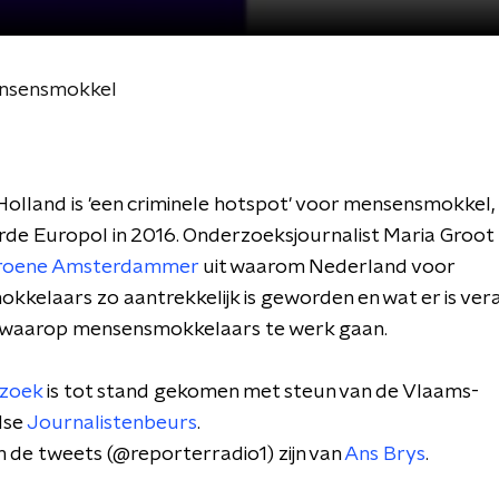
ensensmokkel
olland is 'een criminele hotspot' voor mensensmokkel,
de Europol in 2016. Onderzoeksjournalist Maria Groot
roene Amsterdammer
uit waarom Nederland voor
kelaars zo aantrekkelijk is geworden en wat er is ver
 waarop mensensmokkelaars te werk gaan.
zoek
is tot stand gekomen met steun van de Vlaams-
dse
Journalistenbeurs
.
in de tweets (@reporterradio1) zijn van
Ans Brys
.