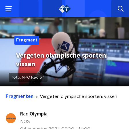
Fragment
Vergeten olympische sporten:
vissen
foto:
NPO Radio 1
Fragmenten
Vergeten olympische sporten: vissen
RadiOlympia
NOS