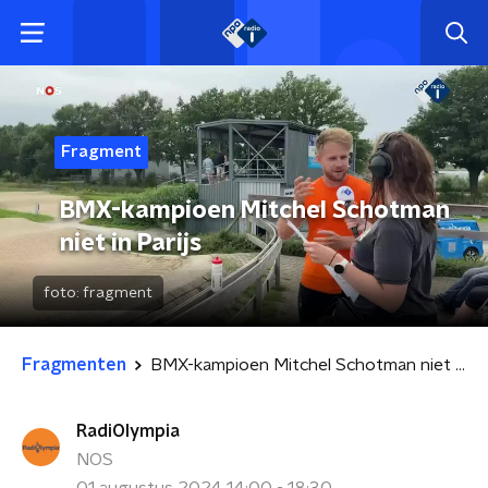
Fragment
BMX-kampioen Mitchel Schotman
niet in Parijs
foto:
fragment
Fragmenten
BMX-kampioen Mitchel Schotman niet in Parijs
RadiOlympia
NOS