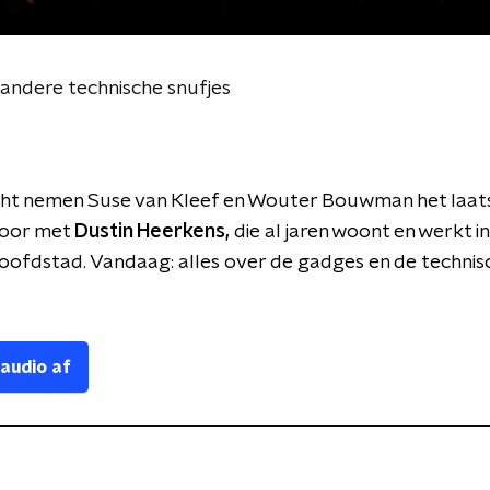
 andere technische snufjes
cht nemen Suse van Kleef en Wouter Bouwman het laat
door met
Dustin Heerkens,
die al jaren woont en werkt i
ofdstad. Vandaag: alles over de gadges en de technis
 audio af