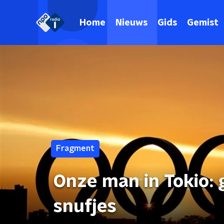
Home
Nieuws
Gids
Gemist
Fragment
Onze man in Tokio:
snufjes