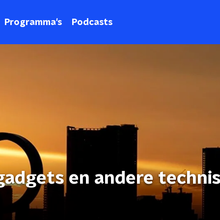
Programma's
Podcasts
 gadgets en andere techni