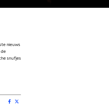
ste nieuws
n de
che snufjes