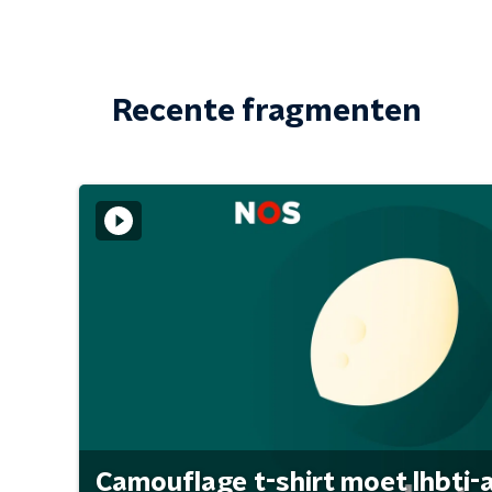
Recente fragmenten
Camouflage t-shirt moet lhbti-