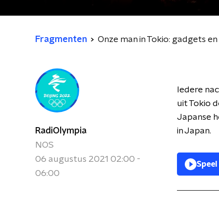
Fragmenten
Onze man in Tokio: gadgets en
Iedere na
uit Tokio 
Japanse ho
RadiOlympia
in Japan.
NOS
06 augustus 2021 02:00 -
Speel
06:00