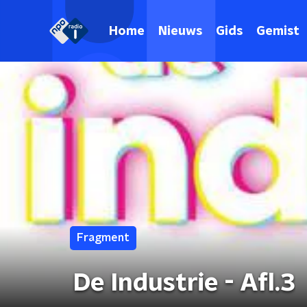
Home
Nieuws
Gids
Gemist
Fragment
De Industrie - Afl.3