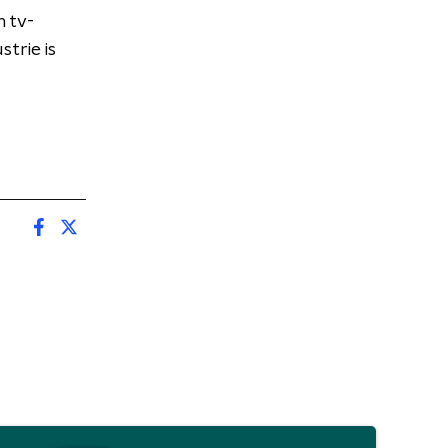
n tv-
trie is