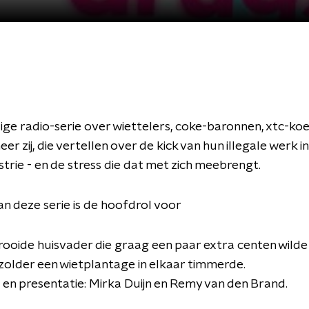
ige radio-serie over wiettelers, coke-baronnen, xtc-koe
er zij, die vertellen over de kick van hun illegale werk i
trie - en de stress die dat met zich meebrengt.
van deze serie is de hoofdrol voor
rooide huisvader die graag een paar extra centen wilde
zolder een wietplantage in elkaar timmerde.
 en presentatie: Mirka Duijn en Remy van den Brand.