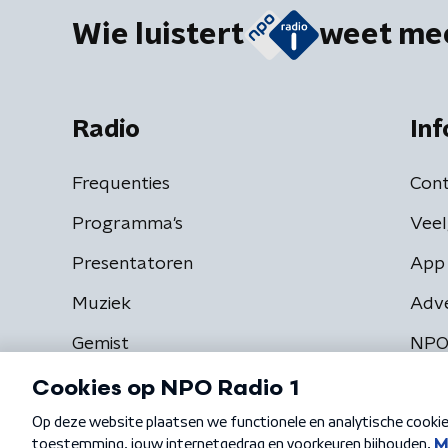
Wie luistert
weet me
Radio
Inf
Frequenties
Cont
Programma's
Veel
Presentatoren
App 
Muziek
Adv
Gemist
NPO