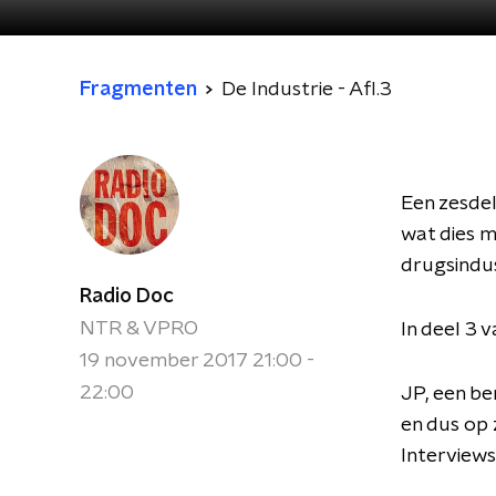
Fragmenten
De Industrie - Afl.3
Een zesdel
wat dies me
drugsindus
Radio Doc
NTR & VPRO
In deel 3 
19 november 2017 21:00 -
22:00
JP, een be
en dus op 
Interviews