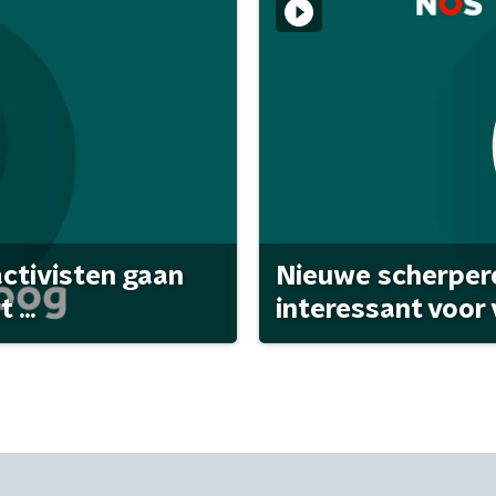
activisten gaan
Nieuwe scherpere
...
interessant voor