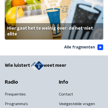
Hier gaat het te weinig over: de net-niet
elite
Alle fragmenten
Wie luistert
weet meer
Radio
Info
Frequenties
Contact
Programma's
Veelgestelde vragen