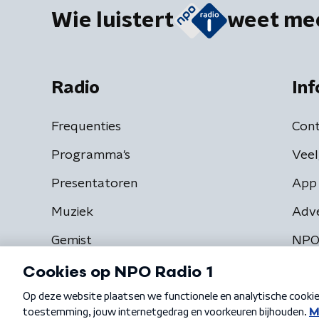
Wie luistert
weet me
Radio
Inf
Frequenties
Cont
Programma's
Veel
Presentatoren
App 
Muziek
Adv
Gemist
NPO