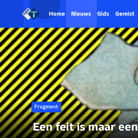
Home
Nieuws
Gids
Gemist
Fragment
Een feit is maar een