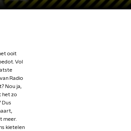
et ooit
edot. Vol
aatste
 van Radio
t? Nou ja,
t het zo
? Dus
aart,
t meer.
ns kietelen