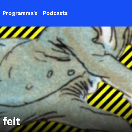
Programma's
Podcasts
 feit