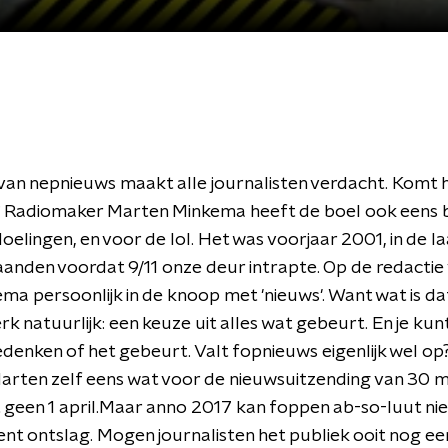
van nepnieuws maakt alle journalisten verdacht. Komt h
 Radiomaker Marten Minkema heeft de boel ook eens b
elingen, en voor de lol. Het was voorjaar 2001, in de l
anden voordat 9/11 onze deur intrapte. Op de redactie
ema persoonlijk in de knoop met 'nieuws'. Want wat is da
 natuurlijk: een keuze uit alles wat gebeurt. En je kun
edenken of het gebeurt. Valt fopnieuws eigenlijk wel op
rten zelf eens wat voor de nieuwsuitzending van 30 m
 geen 1 april.Maar anno 2017 kan foppen ab-so-luut nie
nt ontslag. Mogen journalisten het publiek ooit nog ee