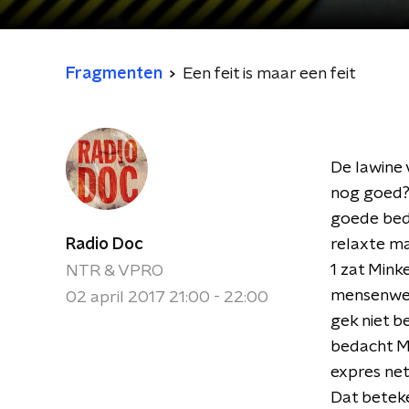
Fragmenten
Een feit is maar een feit
De lawine 
nog goed?
goede bedo
Radio Doc
relaxte ma
1 zat Mink
NTR & VPRO
mensenwerk
02 april 2017 21:00 - 22:00
gek niet b
bedacht Ma
expres net
Dat beteke