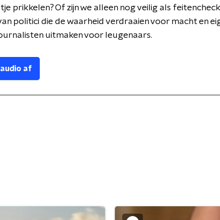
je prikkelen? Of zijn we alleen nog veilig als feitenchec
 van politici die de waarheid verdraaien voor macht en ei
 journalisten uitmaken voor leugenaars.
 audio af