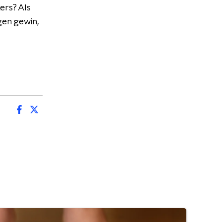
kers? Als
gen gewin,