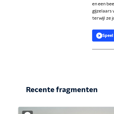
en een beet
gijzelaars
terwijl ze
Speel
Recente fragmenten