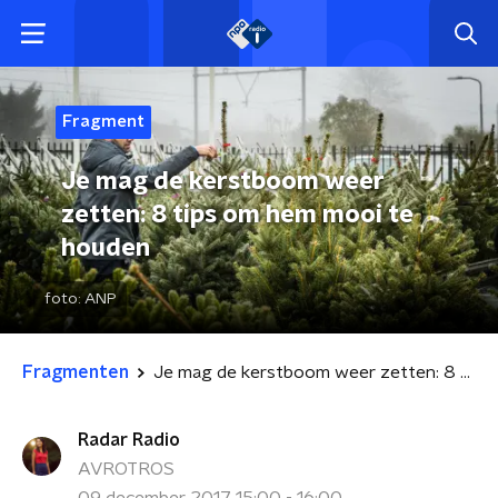
Fragment
Je mag de kerstboom weer
zetten: 8 tips om hem mooi te
houden
foto:
ANP
Fragmenten
Je mag de kerstboom weer zetten: 8 tips om hem mooi te houden
Radar Radio
AVROTROS