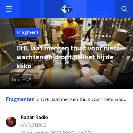
Fragment
DHL laat mensen thuis voor niets
wachten en dropt pakket bij de
kliko
foto:
ANP
Fragmenten
DHL laat mensen thuis voor niets wachten en dropt pakket bij de kliko
Radar Radio
AVROTROS