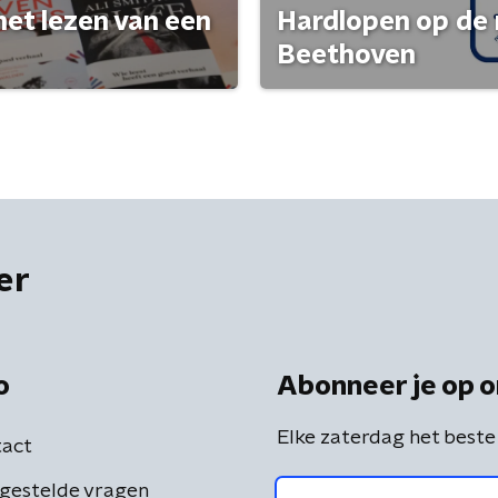
het lezen van een
Hardlopen op de 
Beethoven
er
o
Abonneer je op o
Elke zaterdag het beste
act
gestelde vragen