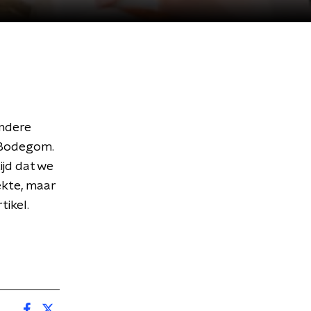
ondere
n Bodegom.
ijd dat we
ekte, maar
tikel.