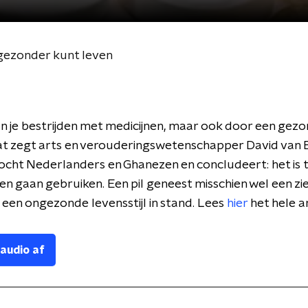
 gezonder kunt leven
n je bestrijden met medicijnen, maar ook door een gez
 Dat zegt arts en verouderingswetenschapper David va
ocht Nederlanders en Ghanezen en concludeert: het is t
len gaan gebruiken. Een pil geneest misschien wel een zi
een ongezonde levensstijl in stand. Lees
hier
het hele ar
 audio af