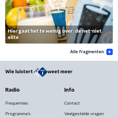
Hier gaat het te weinig over: de net-niet
elite
Alle fragmenten
Wie luistert
weet meer
Radio
Info
Frequenties
Contact
Programma's
Veelgestelde vragen