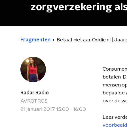
zorgverzekering al
Fragmenten
Betaal niet aan Oddie.nl | Ja
Consumente
betalen. D
mensen op
Radar Radio
bepaalde a
over de wer
AVROTROS
21 januari 2017 15:00 - 16:00
Lees verde
voorbeeld