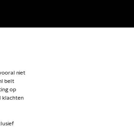
ooral niet
l belt
ting op
l klachten
clusief