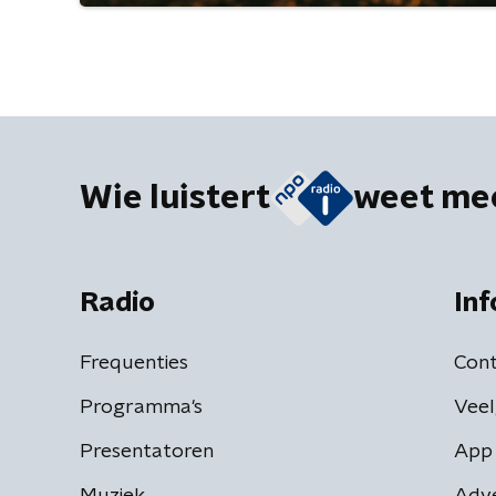
Wie luistert
weet me
Radio
Inf
Frequenties
Cont
Programma's
Veel
Presentatoren
App 
Muziek
Adv