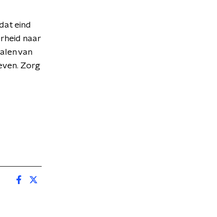
dat eind
rheid naar
talen van
even. Zorg