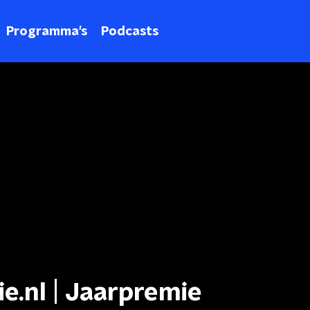
Programma's
Podcasts
ie.nl | Jaarpremie