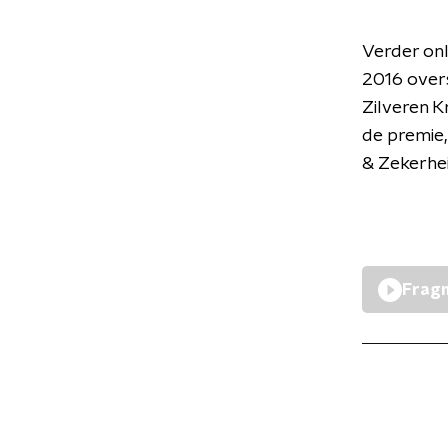
Verder onl
2016 overs
Zilveren K
de premie
& Zekerhei
Fragm