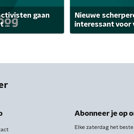
activisten gaan
Nieuwe scherpere
...
interessant voor
er
o
Abonneer je op o
Elke zaterdag het beste
act