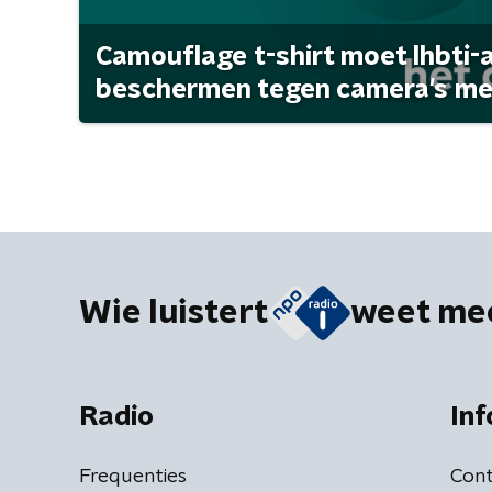
Camouflage t-shirt moet lhbti-
beschermen tegen camera's met 
Wie luistert
weet me
Radio
Inf
Frequenties
Cont