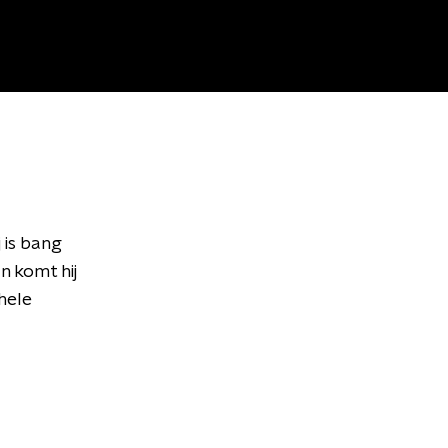
 is bang
n komt hij
hele