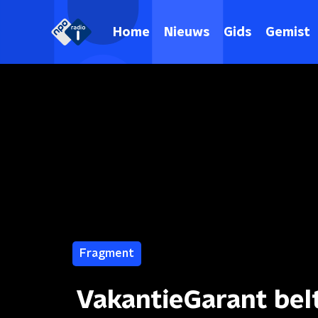
Home
Nieuws
Gids
Gemist
Fragment
VakantieGarant belt