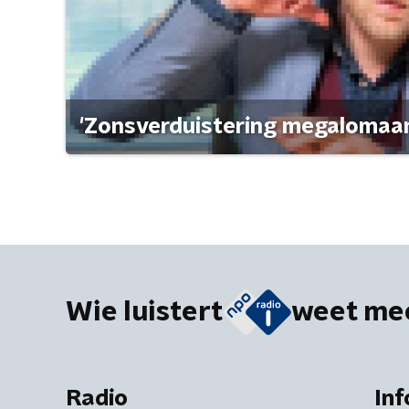
'Zonsverduistering megalomaan
Wie luistert
weet me
Radio
Inf