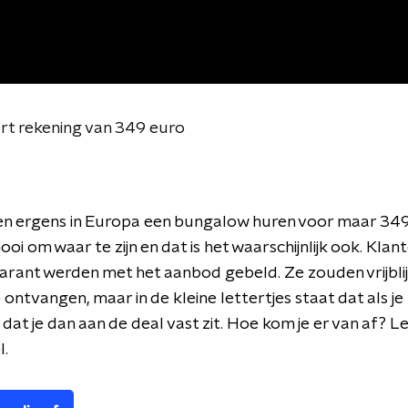
urt rekening van 349 euro
n ergens in Europa een bungalow huren voor maar 34
ooi om waar te zijn en dat is het waarschijnlijk ook. Klan
rant werden met het aanbod gebeld. Ze zouden vrijbli
 ontvangen, maar in de kleine lettertjes staat dat als je 
 dat je dan aan de deal vast zit. Hoe kom je er van af? L
l.