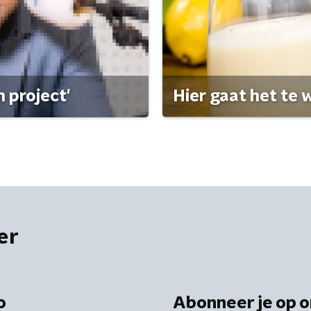
 project'
Hier gaat het te w
er
o
Abonneer je op o