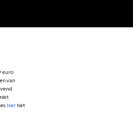
9 euro
ten van
jvend
niet
ees
hier
het