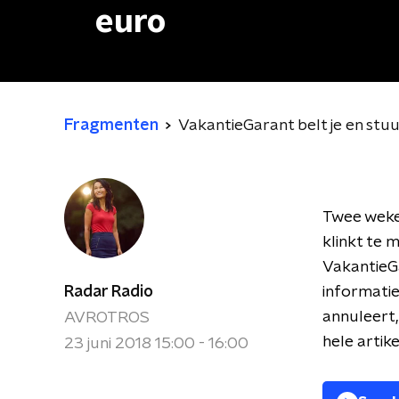
euro
Fragmenten
VakantieGarant belt je en stu
Twee weke
klinkt te m
VakantieGa
Radar Radio
informatie
annuleert,
AVROTROS
hele artike
23 juni 2018 15:00 - 16:00