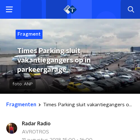
Fragment
Times Parking sluit
vakantiegangers op in
parkeergarage
foto:
ANP
Fragmenten
Times Parking sluit vakantiegangers op in parkeergarage
Radar Radio
AVROTROS