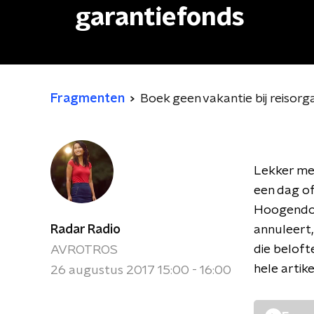
garantiefonds
Fragmenten
Boek geen vakantie bij reisor
Lekker met
een dag of
Hoogendoor
Radar Radio
annuleert
die belofte
AVROTROS
hele artike
26 augustus 2017 15:00 - 16:00