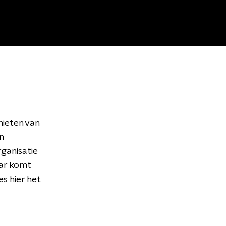
nieten van
n
ganisatie
aar komt
es hier het