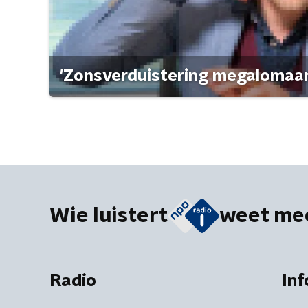
'Zonsverduistering megalomaan
Wie luistert
weet me
Radio
Inf