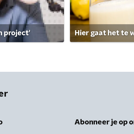
 project'
Hier gaat het te w
er
o
Abonneer je op o