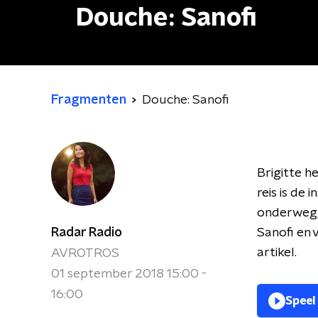
Douche: Sanofi
Fragmenten
Douche: Sanofi
Brigitte h
reis is de 
onderweg,
Radar Radio
Sanofi en 
artikel.
AVROTROS
01 september 2018 15:00 -
16:00
Speel