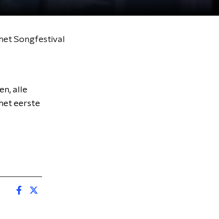
 het Songfestival
n, alle
het eerste