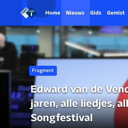
Home
Nieuws
Gids
Gemist
Fragment
Edward van de Vende
jaren, alle liedjes, 
Songfestival