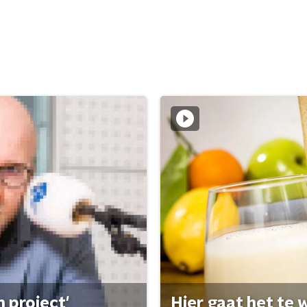
 project'
Hier gaat het te w