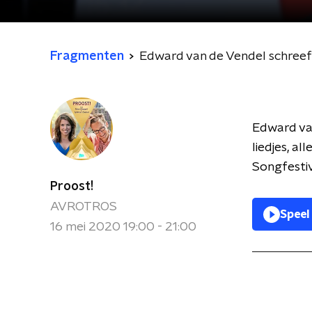
Fragmenten
Edward van de Vendel schreef ee
Edward van
liedjes, a
Songfestiv
Proost!
AVROTROS
Speel
16 mei 2020 19:00 - 21:00