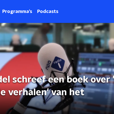
Programma's
Podcasts
l schreef een boek over '
alle verhalen' van het