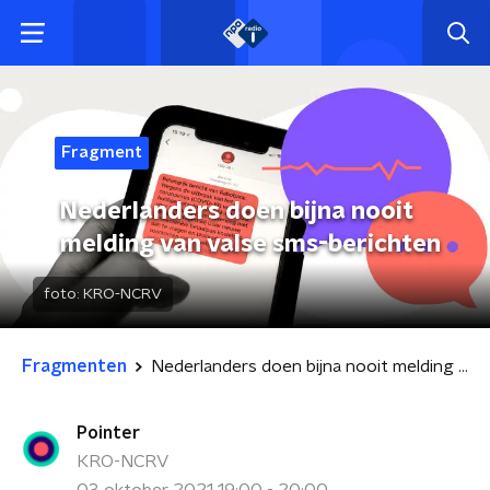
Fragment
Nederlanders doen bijna nooit
melding van valse sms-berichten
foto:
KRO-NCRV
Fragmenten
Nederlanders doen bijna nooit melding van valse sms-berichten
Pointer
KRO-NCRV