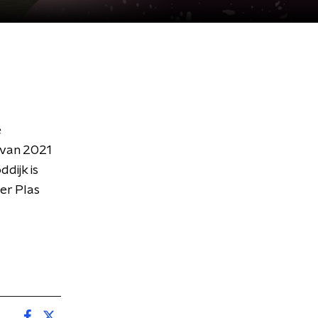
e
 van 2021
dijk is
er Plas