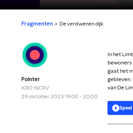
Fragmenten
De verdwenen dijk
In het Li
bewoners 
gaat het m
Pointer
gebleven. 
van De Lim
KRO-NCRV
29 oktober 2023 19:00 - 20:00
Speel