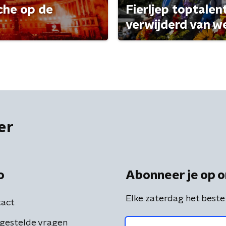
che op de
Fierljep toptalen
verwijderd van w
er
o
Abonneer je op o
Elke zaterdag het beste
act
gestelde vragen