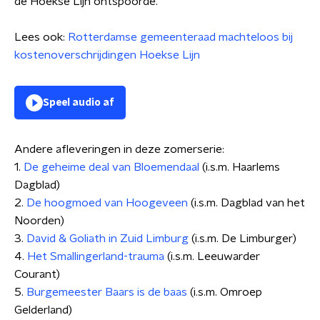
de Hoekse Lijn ontspoorde.
Lees ook:
Rotterdamse gemeenteraad machteloos bij
kostenoverschrijdingen Hoekse Lijn
Speel audio af
Andere afleveringen in deze zomerserie:
1.
De geheime deal van Bloemendaal
(i.s.m. Haarlems
Dagblad)
2.
De hoogmoed van Hoogeveen
(i.s.m. Dagblad van het
Noorden)
3.
David & Goliath in Zuid Limburg
(i.s.m. De Limburger)
4.
Het Smallingerland-trauma
(i.s.m. Leeuwarder
Courant)
5.
Burgemeester Baars is de baas
(i.s.m. Omroep
Gelderland)