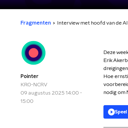
Fragmenten
Interview met hoofd van de 
Deze week 
Erik Aker
dreigingen
Pointer
Hoe ernsti
voorbereid
KRO-NCRV
nodig om 
09 augustus 2025 14:00 -
15:00
Speel