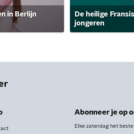
 in Berlijn
De heilige Fransi
jongeren
er
o
Abonneer je op o
Elke zaterdag het beste
act