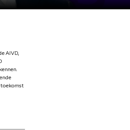
de AIVD,
D
rkennen.
oende
e toekomst