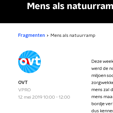
Mens als natuurra
Fragmenten
Mens als natuurramp
Deze week 
werd de no
miljoen soo
OVT
zorgwekken
mens zal d
VPRO
mens maar 
12 mei 2019 10:00 - 12:00
bordje ver
dus kenner 