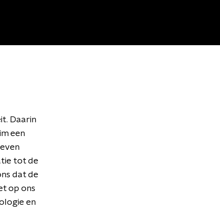
t. Daarin
im een
s even
tie tot de
ons dat de
et op ons
ologie en