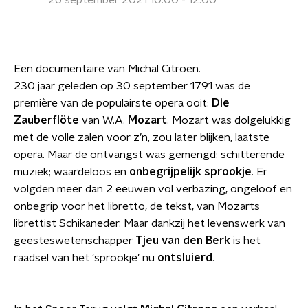
26 september 2021 10:00 - 12:00
Een documentaire van Michal Citroen.
230 jaar geleden op 30 september 1791 was de
première van de populairste opera ooit:
Die
Zauberflöte
van W.A.
Mozart
. Mozart was dolgelukkig
met de volle zalen voor z’n, zou later blijken, laatste
opera. Maar de ontvangst was gemengd: schitterende
muziek; waardeloos en
onbegrijpelijk sprookje
. Er
volgden meer dan 2 eeuwen vol verbazing, ongeloof en
onbegrip voor het libretto, de tekst, van Mozarts
librettist Schikaneder. Maar dankzij het levenswerk van
geesteswetenschapper
Tjeu van den Berk
is het
raadsel van het ‘sprookje’ nu
ontsluierd
.