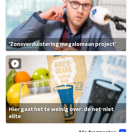
'Zonsverduistering megalomaan project'
Hier gaat het te weinig over: de net-niet
elite