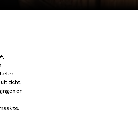
e,
n
eheten
it zicht.
gingen en
 maakte: