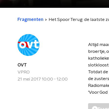
Fragmenten
Het Spoor Terug: de laatste zu
Altijd maa
broertje, 
katholieke
OVT
slotkloost
Totdat de 
VPRO
de zusters
21 mei 2017 10:00 - 12:00
Radiomake
‘Voor God 