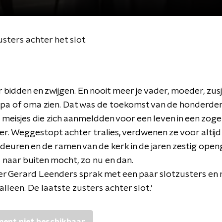
sters achter het slot
r bidden en zwijgen. En nooit meer je vader, moeder, zusj
opa of oma zien. Dat was de toekomst van de honderde
 meisjes die zich aanmeldden voor een leven in een zog
er. Weggestopt achter tralies, verdwenen ze voor altijd u
deuren en de ramen van de kerk in de jaren zestig open
 naar buiten mocht, zo nu en dan.
r Gerard Leenders sprak met een paar slotzusters en
alleen. De laatste zusters achter slot.’