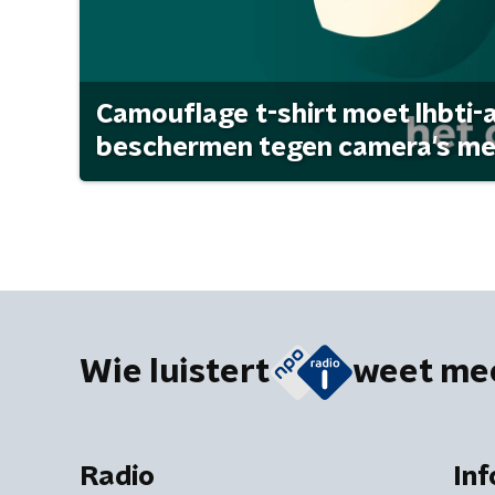
Camouflage t-shirt moet lhbti-
beschermen tegen camera's met 
Wie luistert
weet me
Radio
Inf