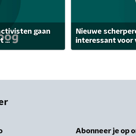
activisten gaan
Nieuwe scherpere
...
interessant voor
er
o
Abonneer je op o