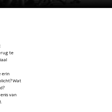
t
erug te
iaal
 erin
licht? Wat
rd?
enis van
t.