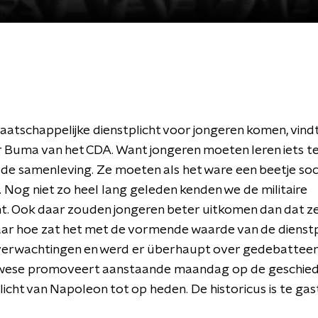
atschappelijke dienstplicht voor jongeren komen, vind
er Buma van het CDA. Want jongeren moeten leren iets t
de samenleving. Ze moeten als het ware een beetje soc
Nog niet zo heel lang geleden kenden we de militaire
ht. Ook daar zouden jongeren beter uitkomen dan dat ze
ar hoe zat het met de vormende waarde van de dienstp
verwachtingen en werd er überhaupt over gedebattee
ese promoveert aanstaande maandag op de geschied
licht van Napoleon tot op heden. De historicus is te gas