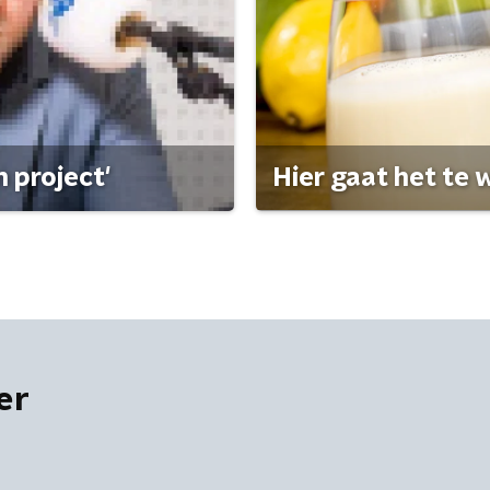
 project'
Hier gaat het te w
er