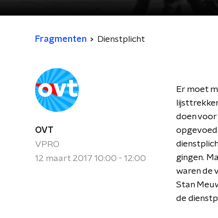
Fragmenten
Dienstplicht
Er moet ma
lijsttrekk
doen voor 
OVT
opgevoed. 
dienstplic
VPRO
gingen. Ma
12 maart 2017 10:00 - 12:00
waren de 
Stan Meuw
de dienstp