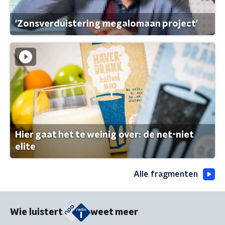
'Zonsverduistering megalomaan project'
Hier gaat het te weinig over: de net-niet
elite
Alle fragmenten
Wie luistert
weet meer