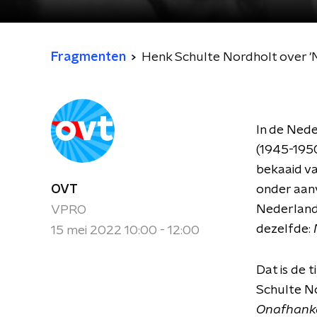
Fragmenten
Henk Schulte Nordholt over '
In de Nede
(1945-195
bekaaid va
OVT
onder aanv
Nederlande
VPRO
dezelfde:
15 mei 2022 10:00 - 12:00
Dat is de 
Schulte N
Onafhanke