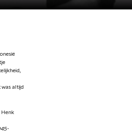
donesië
tje
lijkheid,
was altijd
n Henk
945-