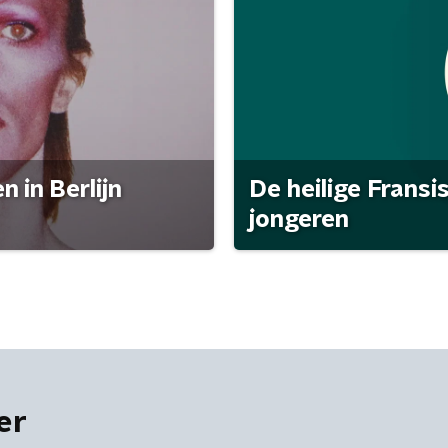
 in Berlijn
De heilige Fransi
jongeren
er