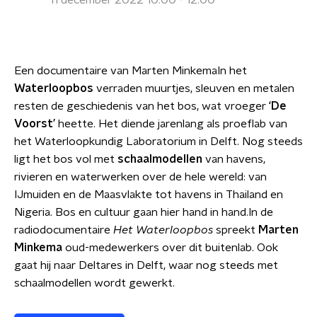
11 december 2022 10:00 - 12:00
Een documentaire van Marten MinkemaIn het
Waterloopbos
verraden muurtjes, sleuven en metalen
resten de geschiedenis van het bos, wat vroeger
‘De
Voorst’
heette. Het diende jarenlang als proeflab van
het Waterloopkundig Laboratorium in Delft. Nog steeds
ligt het bos vol met
schaalmodellen
van havens,
rivieren en waterwerken over de hele wereld: van
IJmuiden en de Maasvlakte tot havens in Thailand en
Nigeria. Bos en cultuur gaan hier hand in hand.In de
radiodocumentaire
Het Waterloopbos
spreekt
Marten
Minkema
oud-medewerkers over dit buitenlab. Ook
gaat hij naar Deltares in Delft, waar nog steeds met
schaalmodellen wordt gewerkt.