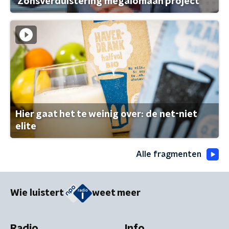
'Zonsverduistering megalomaan project'
Hier gaat het te weinig over: de net-niet
elite
Alle fragmenten
Wie luistert
weet meer
Radio
Info