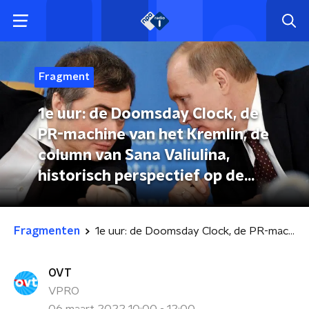
Fragment
1e uur: de Doomsday Clock, de
PR-machine van het Kremlin, de
column van Sana Valiulina,
historisch perspectief op de
belegerde stad, OVT 06-03-2022
Fragmenten
1e uur: de Doomsday Clock, de PR-machine van het Kremlin, de column van Sana Valiulina, historisch perspectief op de belegerde stad, OVT 06-03-2022
OVT
VPRO