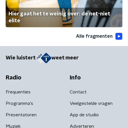
Hier gaat het te weinig over: de net-niet
elite
Alle fragmenten
Wie luistert
weet meer
Radio
Info
Frequenties
Contact
Programma's
Veelgestelde vragen
Presentatoren
App de studio
Muziek
Adverteren