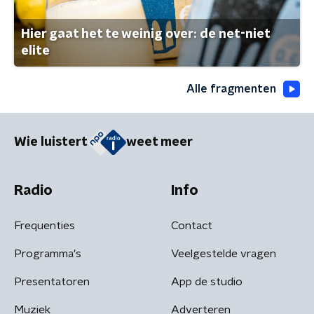
Hier gaat het te weinig over: de net-niet
elite
Alle fragmenten
Wie luistert
weet meer
Radio
Info
Frequenties
Contact
Programma's
Veelgestelde vragen
Presentatoren
App de studio
Muziek
Adverteren