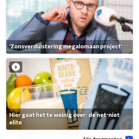
'Zonsverduistering megalomaan project'
Hier gaat het te weinig over: de net-niet
elite