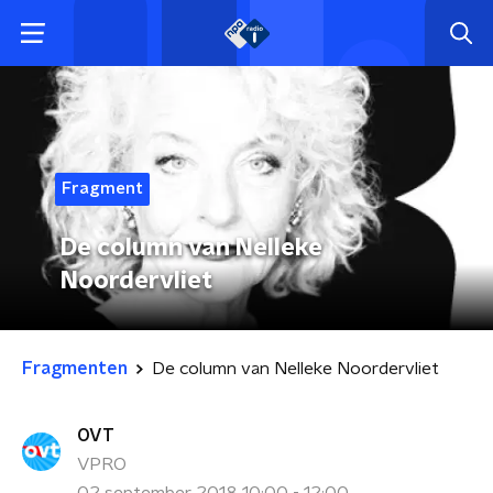
Fragment
De column van Nelleke
Noordervliet
Fragmenten
De column van Nelleke Noordervliet
OVT
VPRO