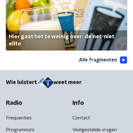
Hier gaat het te weinig over: de net-niet
elite
Alle fragmenten
Wie luistert
weet meer
Radio
Info
Frequenties
Contact
Programma's
Veelgestelde vragen