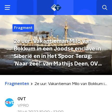
Fragment
2e uur: Vakantieman Milo van
Bokkum in een Joodse enclave in
Siberië en in Het Spoor Terug:
'Naar zee!' van Mathijs Deen, OVT
31-07-2022
Fragmenten
2e uur: Vakantieman Milo van Bokkum in een Joodse enclave in Siberië en in Het Spoor Terug: 'Naar zee!' van Mathijs Deen, OVT 31-07-2022
OVT
VPRO