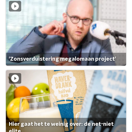
'Zonsverduistering megalomaan project'
Hier gaat het te weinig over: de net-niet
elite