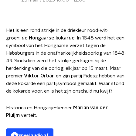
23 maart 2025 10:00 - 12:00
Het is een rond strikje in de driekleur rood-wit-
groen:
de Hongaarse kokarde
. In 1848 werd het een
symbool van het Hongaarse verzet tegen de
Habsburgers in de onafhankelijkheidsoorlog van 1848-
49. Sindsdien werd het strikje gedragen bij de
herdenking van die oorlog, elk jaar op 15 maart. Maar
premier
Viktor Orbán
en zijn partij Fidesz hebben van
deze kokarde een partijsymbool gemaakt. Waar stond
de kokarde voor, en is het zijn onschuld nu kwijt?
Historica en Hongarije-kenner
Marian van der
Pluijm
vertelt.
Speel audio af