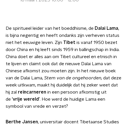
16 maart 2025 10:00 - 12:00
De spiritueel leider van het boeddhisme, de
Dalai Lama
,
is bijna negentig en heeft ondanks zijn verheven status
niet het eeuwige leven. Zijn
Tibet
is vanaf 1950 bezet
door China en hij leeft sinds 1959 in ballingschap in India.
China doet er alles aan om Tibet cultureel en etnisch in
te lijven en claimt ook dat de nieuwe Dalai Lama van
Chinese afkomst zou moeten zijn. In het nieuwe boek
van de Dalai Lama,
Stem van de ongehoorden,
dat deze
week uitkwam,
maakt hij duidelijk dat hij zeker weet dat
hij zal
reïncarneren
in een persoon afkomstig uit
de
‘vrije wereld’
. Hoe werd de huidige Lama een
symbool van vrede en verzet?
Berthe Jansen
, universitair docent Tibetaanse Studies