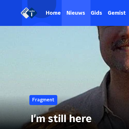
Home
Nieuws
Gids
Gemist
Fragment
I'm still here