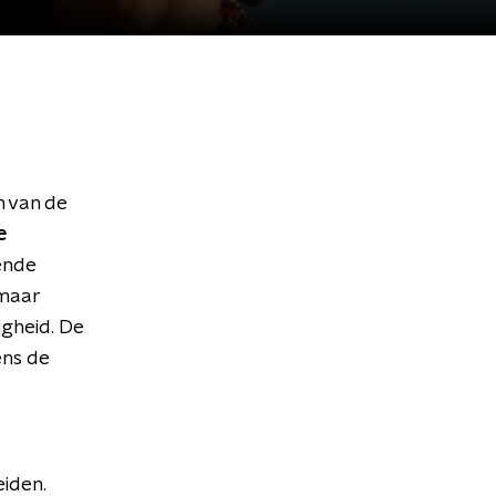
n van de
e
ende
 maar
igheid. De
ens de
eiden.