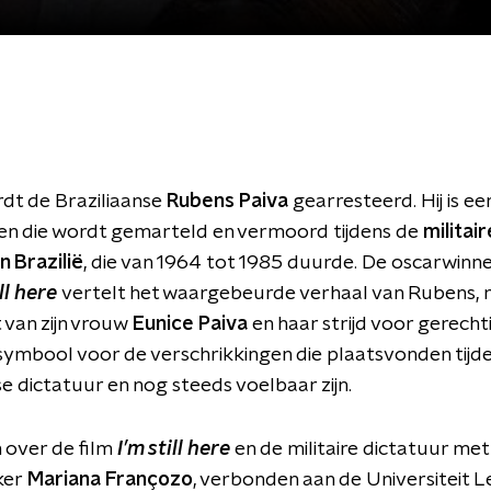
rdt de Braziliaanse
Rubens Paiva
gearresteerd. Hij is ee
en die wordt gemarteld en vermoord tijdens de
militair
n Brazilië
, die van 1964 tot 1985 duurde. De oscarwinn
ill here
vertelt het waargebeurde verhaal van Rubens,
 van zijn vrouw
Eunice Paiva
en haar strijd voor gerecht
 symbool voor de verschrikkingen die plaatsvonden tijd
se dictatuur en nog steeds voelbaar zijn.
 over de film
I’m still here
en de militaire dictatuur met
ker
Mariana Françozo
, verbonden aan de Universiteit L