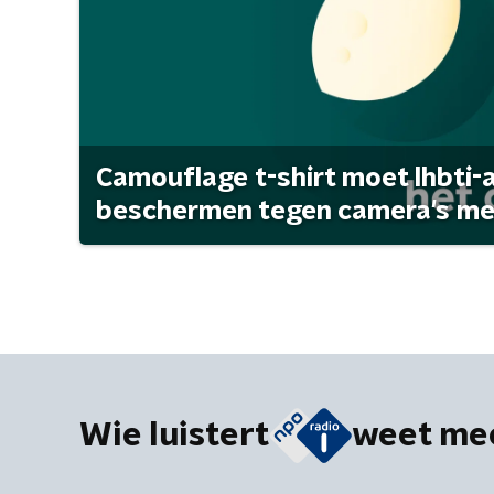
Camouflage t-shirt moet lhbti-
beschermen tegen camera's met 
Wie luistert
weet me