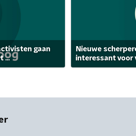
activisten gaan
Nieuwe scherpere
...
interessant voor
er