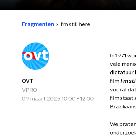
Fragmenten
I'm still here
In 1971 wo
vele mens
dictatuur i
OVT
film
I’m st
vooral dat
VPRO
film staat
09 maart 2025 10:00 - 12:00
Braziliaan
We praten
onderzoe