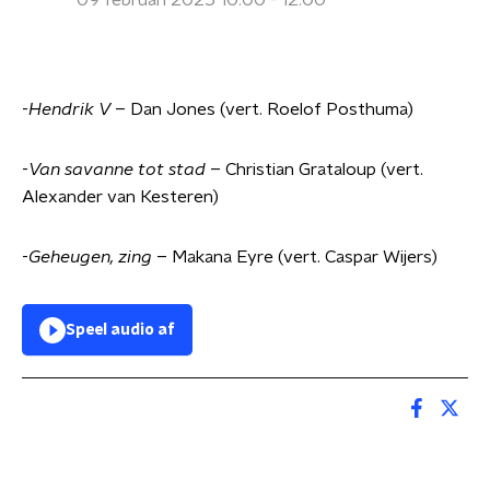
09 februari 2025 10:00 - 12:00
-
Hendrik V
– Dan Jones (vert. Roelof Posthuma)
-
Van savanne tot stad
– Christian Grataloup (vert.
Alexander van Kesteren)
-
Geheugen, zing
– Makana Eyre (vert. Caspar Wijers)
Speel audio af