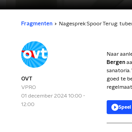
Fragmenten
Nagesprek Spoor Terug: tuber
Naar aanle
Bergen
aa
sanatoria.
OVT
goed te be
regelmaat
VPRO
01 december 2024 10:00 -
12:00
Speel