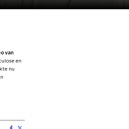
eo van
culose en
ekte nu
en