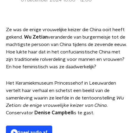
01 december 2024 10:00 - 12:00
Ze was de enige vrouwelijke keizer die China ooit heeft
gekend.
Wu Zetian
veranderde van burgermeisje tot de
machtigste persoon van China tijdens de zevende eeuw.
Hoe lukte haar dat in het confucianistische China met
zijn traditionele rolverdeling voor mannen en vrouwen?
En hoe feministisch was ze daadwerkelijk?
Het Keramiekmuseum Princessehof in Leeuwarden
vertelt haar verhaal en schetst een beeld van de
samenleving waarin ze leefde in de tentoonstelling
Wu
Zetian: de enige vrouwelijke keizer van China
.
Conservator
Denise Campbell
is te gast.
Speel audio af