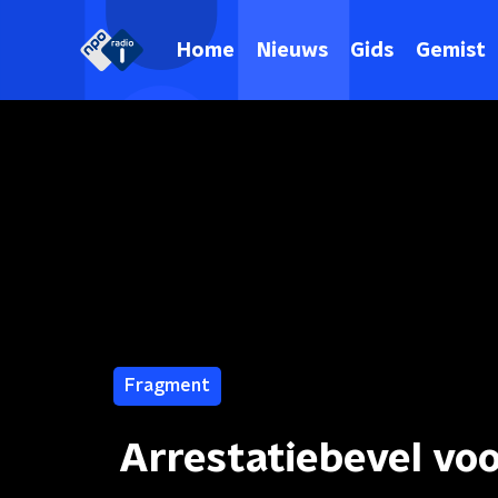
Home
Nieuws
Gids
Gemist
Fragment
Arrestatiebevel vo