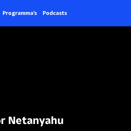
Programma's
Podcasts
or Netanyahu