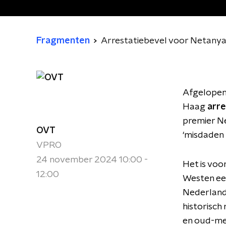
Fragmenten
Arrestatiebevel voor Netany
Afgelopen
Haag
arre
premier N
OVT
‘misdaden 
VPRO
24 november 2024 10:00 -
Het is voo
12:00
Westen een
Nederland 
historisc
en oud-med