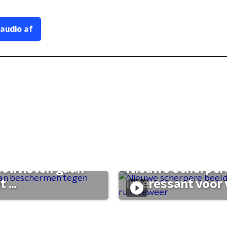
 audio af
activisten gaan
Nieuwe scherpere
...
interessant voor