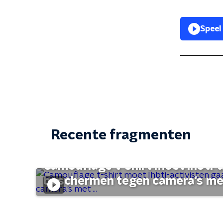
Speel
Recente fragmenten
Camouflage t-shirt moet lhbti-
beschermen tegen camera's met 