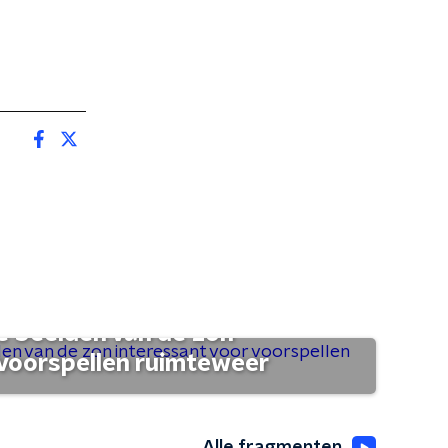
 beelden van de zon
 voorspellen ruimteweer