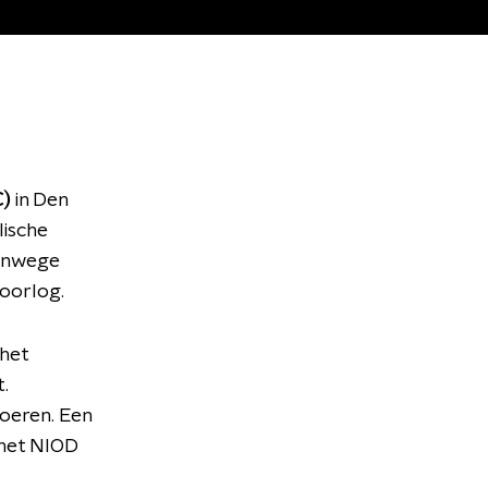
C)
in Den
lische
vanwege
oorlog.
 het
.
oeren. Een
 het NIOD