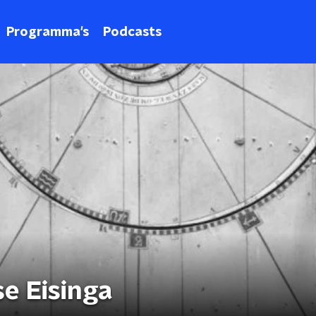
Programma's
Podcasts
se Eisinga