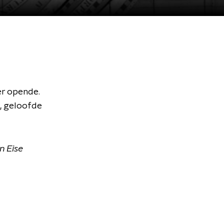
ker opende.
jd, geloofde
n Eise