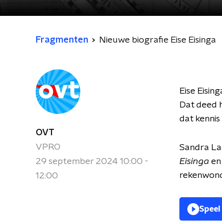
Fragmenten
Nieuwe biografie Eise Eisinga
Eise Eisin
Dat deed hi
dat kennis
OVT
VPRO
Sandra Lan
29 september 2024 10:00 -
Eisinga
en
rekenwond
12:00
Speel