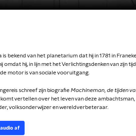
ga is bekend van het planetarium dat hij in 1781 in Frane
j omdat hij, in lijn met het Verlichtingsdenken van zijn ti
 de motor is van sociale vooruitgang.
gereis schreef zijn biografie
Machineman, de tijden va
 komt vertellen over het leven van deze ambachtsman,
er, volksonderwijzer en wereldverbeteraar.
 audio af