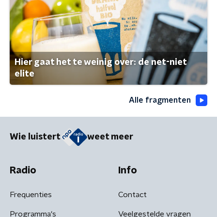
Hier gaat het te weinig over: de net-niet
elite
Alle fragmenten
Wie luistert
weet meer
Radio
Info
Frequenties
Contact
Programma's
Veelgestelde vragen