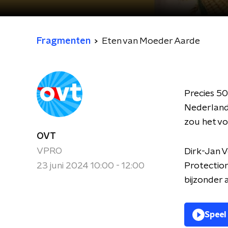
Fragmenten
Eten van Moeder Aarde
Precies 5
Nederland
zou het vo
OVT
VPRO
Dirk-Jan V
23 juni 2024 10:00 - 12:00
Protection
bijzonder a
Speel