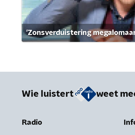
'Zonsverduistering megalomaan
Wie luistert
weet me
Radio
Inf