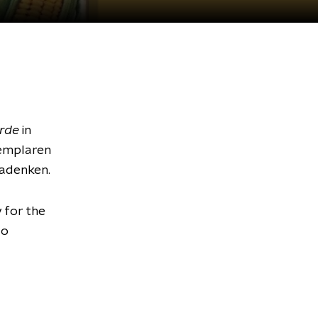
rde
in
xemplaren
nadenken.
 for the
zo