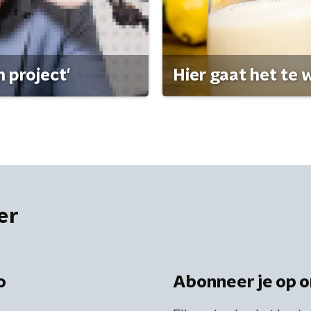
 project'
Hier gaat het te w
er
o
Abonneer je op o